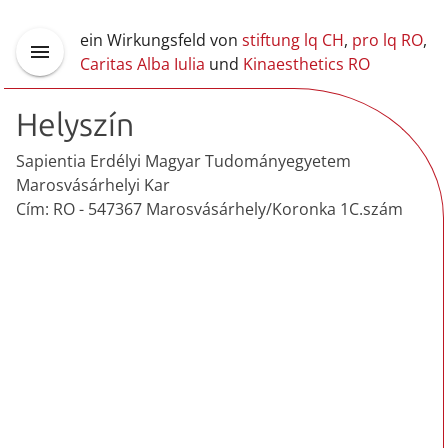
ein Wirkungsfeld von
stiftung lq CH
,
pro lq RO
,
Caritas Alba Iulia
und
Kinaesthetics RO
Helyszín
Sapientia Erdélyi Magyar Tudományegyetem
Marosvásárhelyi Kar
Cím: RO - 547367 Marosvásárhely/Koronka 1C.szám