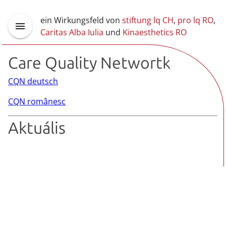
ein Wirkungsfeld von
stiftung lq CH
,
pro lq RO
,
Caritas Alba Iulia
und
Kinaesthetics RO
Care Quality Networtk
CQN deutsch
CQN
românesc
Aktuális