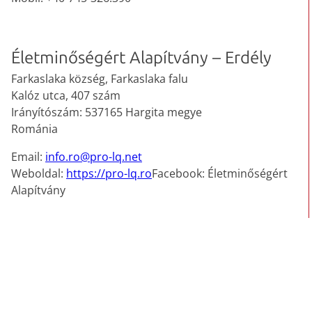
Életminőségért Alapítvány – Erdély
Farkaslaka község, Farkaslaka falu
Kalóz utca, 407 szám
Irányítószám: 537165 Hargita megye
Románia
Email:
info.ro@pro-lq.net
Weboldal:
https://pro-lq.ro
Facebook: Életminőségért
Alapítvány