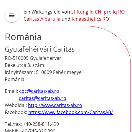
ein Wirkungsfeld von
stiftung lq CH
,
pro lq RO
,
Caritas Alba Iulia
und
Kinaesthetics RO
Románia
Gyulafehérvári Caritas
RO-510009 Gyulafehérvár
Béke utca 3. szám
Irányítószám: 510009 Fehér megye
Románia
Email:
cqc@caritas-ab.ro
caritas@caritas-ab.ro
Weboldal:
http://www.caritas-ab.ro
Facebook:
https://www.facebook.com/CaritasAB/
Tel./fax: +40-258-811.499
Mobil: +40-745-326.390